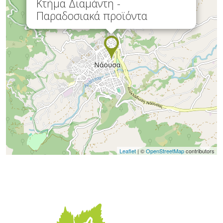
Κτήμα Διαμάντη -
Παραδοσιακά προϊόντα
Leaflet
| ©
OpenStreetMap
contributors