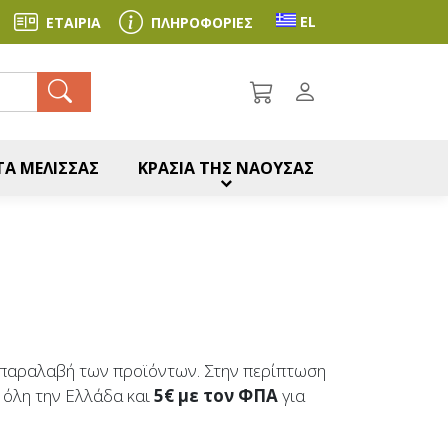
Toggle language se
EL
ΕΤΑΙΡΙΑ
ΠΛΗΡΟΦΟΡΙΕΣ
ζήτηση
Α ΜΕΛΙΣΣΑΣ
ΚΡΑΣΙΑ ΤΗΣ ΝΑΟΥΣΑΣ
ην παραλαβή των προϊόντων. Στην περίπτωση
 όλη την Ελλάδα και
5€ με τον ΦΠΑ
για