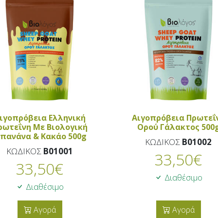
ιγοπρόβεια Ελληνική
Αιγοπρόβεια Πρωτεΐ
ρωτεΐνη Με Βιολογική
Ορού Γάλακτος 500
πανάνα & Κακάο 500g
ΚΩΔΙΚΟΣ
B01002
ΚΩΔΙΚΟΣ
B01001
33,50
€
33,50
€
Διαθέσιμο
Διαθέσιμο
Αγορά
Αγορά