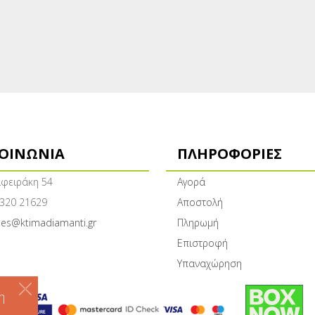
ΚΟΙΝΩΝΊΑ
ΠΛΗΡΟΦΟΡΊΕΣ
φειράκη 54
Αγορά
320 21629
Αποστολή
les@ktimadiamanti.gr
Πληρωμή
Επιστροφή
Υπαναχώρηση
η