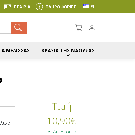
Toggle language se
EL
ΕΤΑΙΡΙΑ
ΠΛΗΡΟΦΟΡΙΕΣ
ζήτηση
Α ΜΕΛΙΣΣΑΣ
ΚΡΑΣΙΑ ΤΗΣ ΝΑΟΥΣΑΣ
Ρ
Τιμή
10,90
€
άλινο
Διαθέσιμο