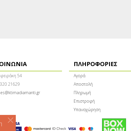
ΚΟΙΝΩΝΊΑ
ΠΛΗΡΟΦΟΡΊΕΣ
φειράκη 54
Αγορά
320 21629
Αποστολή
les@ktimadiamanti.gr
Πληρωμή
Επιστροφή
Υπαναχώρηση
η