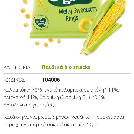
ΚΑΤΗΓΟΡΊΑ
Παιδικά bio snacks
ΚΩΔΙΚΌΣ
T04006
Καλαμπόκι* 78%, γλυκό καλαμπόκι σε σκόνη* 11%,
ηλιέλαιο* 11%, θειαμίνη (βιταμίνη Β1) <0.1%.
*Βιολογικής γεωργίας.
Κατάλληλα για μωρά 6 μηνών και άνω. Η συσκευασία
περιέχει 8 ατομικά σακουλάκια των 20γρ.