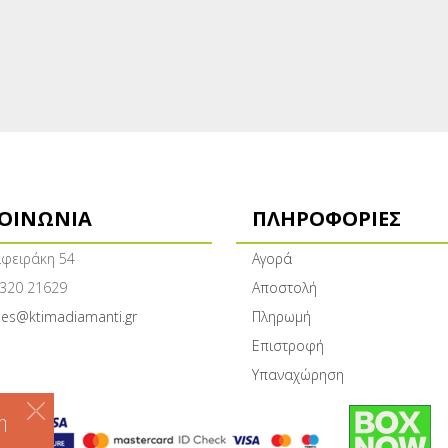
ΚΟΙΝΩΝΊΑ
ΠΛΗΡΟΦΟΡΊΕΣ
φειράκη 54
Αγορά
320 21629
Αποστολή
les@ktimadiamanti.gr
Πληρωμή
Επιστροφή
Υπαναχώρηση
η