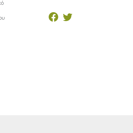
κό
ν
ου