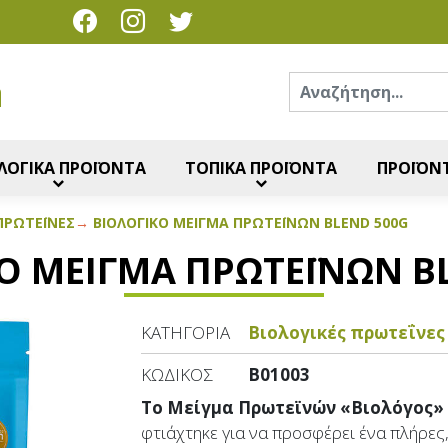
Ανα
η
ΛΟΓΙΚΑ ΠΡΟΪΟΝΤΑ
ΤΟΠΙΚΑ ΠΡΟΪΟΝΤΑ
ΠΡΟΪΟΝΤ
ΡΩΤΕΪ́ΝΕΣ
ΒΙΟΛΟΓΙΚΌ ΜΕΊΓΜΑ ΠΡΩΤΕΪΝΏΝ BLEND 500G
Ό ΜΕΊΓΜΑ ΠΡΩΤΕΪΝΏΝ B
ΚΑΤΗΓΟΡΊΑ
Βιολογικές πρωτεΐνες
ΚΩΔΙΚΌΣ
B01003
Το Μείγμα Πρωτεϊνών «Βιολόγος»
φτιάχτηκε για να προσφέρει ένα πλήρες