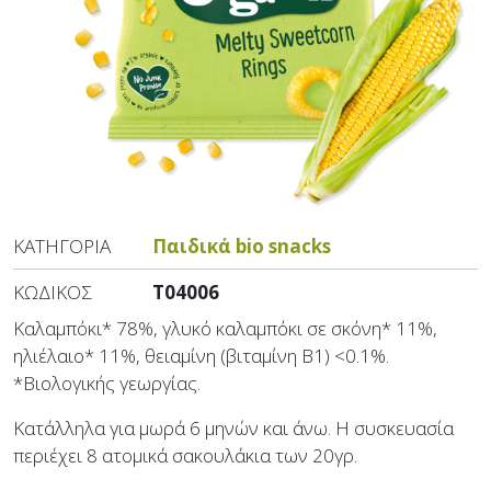
ΚΑΤΗΓΟΡΊΑ
Παιδικά bio snacks
ΚΩΔΙΚΌΣ
T04006
Καλαμπόκι* 78%, γλυκό καλαμπόκι σε σκόνη* 11%,
ηλιέλαιο* 11%, θειαμίνη (βιταμίνη Β1) <0.1%.
*Βιολογικής γεωργίας.
Κατάλληλα για μωρά 6 μηνών και άνω. Η συσκευασία
περιέχει 8 ατομικά σακουλάκια των 20γρ.